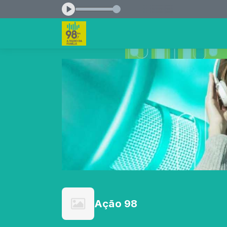
5:00
Ação 98