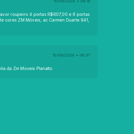
10/06/2020 • 08:16
favor roupeiro 4 portas R$607,00 e 6 portas
e cores ZM Móveis, ac Carmen Duarte 941,
10/06/2020 • 06:37
eila da Zm Moveis Planalto